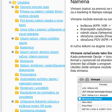
Namena
Uputstva
Osnovni principi rada
Virmani (nalozi za prenos) se
Prijava na sistem i odabir firme i
za e-banking ili štampa nalog
godine obrade
Virmane možete kreirati na os
Prvi koraci nakon ulaska u novu
bazu
troškova (KPR / KIR -> 
finansijskih zaduženja 
Unos roba i usluga i učitavanje iz
robnih ulaza (Veleproda
excel datoteke
obračuna zarada (Finan
Ulazni računi, robno početno
obračuna PDV (KPR / K
stanje
ili ručno klikom na dugme Unos
Nalepnice
Izlazni računi, devizni izlazni
Virmane označavate tako što u
računi, interni prenosi
Kada pokrenete Opcije -> Izvo
format u zavisnosti od ebanking
Nivelacije
Izvezen fajl učitajte u program
Statusi, knjiženje i rasknjižavanje
Ukoliko želite virmane možete 
dokumenta
lista virmana.
Proizvodnja
Automatsko početno stanje i
naknadni prenos
Restorani i ugostitelji
Razduženje po normativu za
ugostitelje
Učitavanje fiskalnih računa u
troškove preko QR koda
Komisiona prodaja