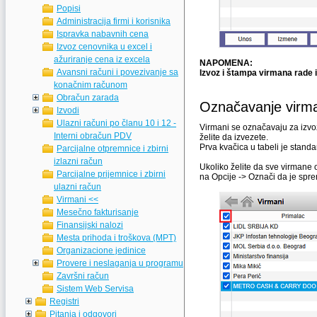
Popisi
Administracija firmi i korisnika
Ispravka nabavnih cena
Izvoz cenovnika u excel i
ažuriranje cena iz excela
NAPOMENA:
Avansni računi i povezivanje sa
Izvoz i štampa virmana rade i
konačnim računom
Obračun zarada
Označavanje virma
Izvodi
Ulazni računi po članu 10 i 12 -
Virmani se označavaju za izvoz
Interni obračun PDV
želite da izvezete.
Prva kvačica u tabeli je stand
Parcijalne otpremnice i zbirni
izlazni račun
Ukoliko želite da sve virmane o
Parcijalne prijemnice i zbirni
na Opcije -> Označi da je spr
ulazni račun
Virmani <<
Mesečno fakturisanje
Finansijski nalozi
Mesta prihoda i troškova (MPT)
Organizacione jedinice
Provere i neslaganja u programu
Završni račun
Sistem Web Servisa
Registri
Pitanja i odgovori