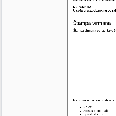
NAPOMENA:
U softveru za ebanking od rai
Štampa virmana
Štampa virmana se radi tako što
Na prozoru možete odabrati vr
Nalozi
Spisak pojedinačno
Spisak zbirno