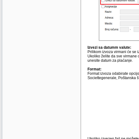
Izvezi sa datumm valute:
Prilikom izvoza virmani će se 
Ukoliko želite da sve virmane 
unesite datum za plaćanje.
Format:
Format izvoza odabirate opcij
Societtegenerale, Poštanska št
Ukoliko izvezen fajl ne možet