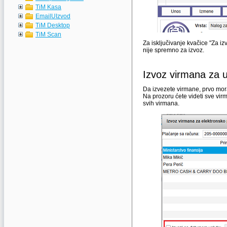
TiM Kasa
EmailUIzvod
TiM Desktop
TiM Scan
Za isključivanje kvačice "Za iz
nije spremno za izvoz.
Izvoz virmana za u
Da izvezete virmane, prvo mora
Na prozoru ćete videti sve vir
svih virmana.