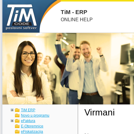
TiM - ERP
ONLINE HELP
Virmani
TiM ERP
Novo u programu
eFaktura
E-Otpremnice
eFiskalizacija