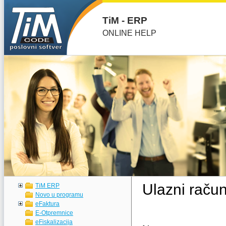
TiM - ERP
ONLINE HELP
Ulazni račun
TiM ERP
Novo u programu
eFaktura
E-Otpremnice
eFiskalizacija