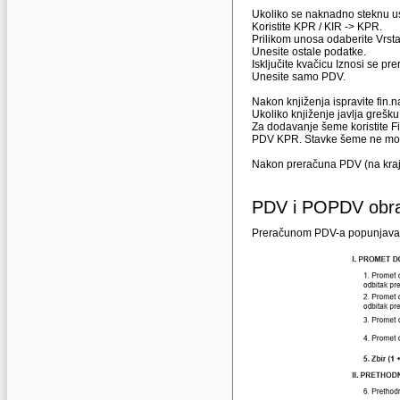
Ukoliko se naknadno steknu us
Koristite KPR / KIR -> KPR.
Prilikom unosa odaberite Vrst
Unesite ostale podatke.
Isključite kvačicu Iznosi se pr
Unesite samo PDV.
Nakon knjiženja ispravite fin.n
Ukoliko knjiženje javlja grešk
Za dodavanje šeme koristite Fi
PDV KPR. Stavke šeme ne mora
Nakon preračuna PDV (na kraju
PDV i POPDV obr
Preračunom PDV-a popunjavaju