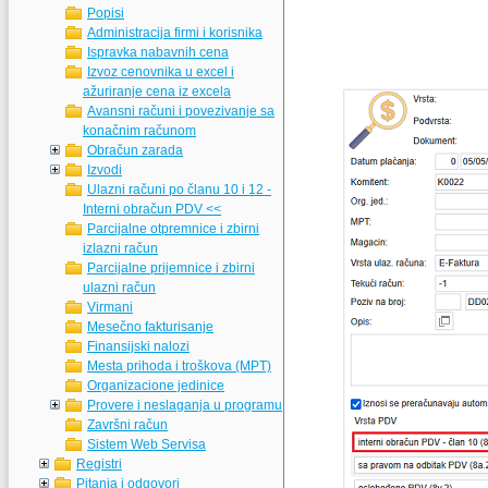
Popisi
Administracija firmi i korisnika
Ispravka nabavnih cena
Izvoz cenovnika u excel i
ažuriranje cena iz excela
Avansni računi i povezivanje sa
konačnim računom
Obračun zarada
Izvodi
Ulazni računi po članu 10 i 12 -
Interni obračun PDV <<
Parcijalne otpremnice i zbirni
izlazni račun
Parcijalne prijemnice i zbirni
ulazni račun
Virmani
Mesečno fakturisanje
Finansijski nalozi
Mesta prihoda i troškova (MPT)
Organizacione jedinice
Provere i neslaganja u programu
Završni račun
Sistem Web Servisa
Registri
Pitanja i odgovori