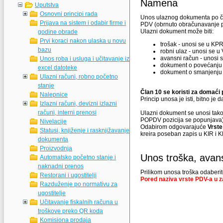
Namena
Uputstva
Osnovni principi rada
Unos ulaznog dokumenta po član
Prijava na sistem i odabir firme i
PDV (obrnuto obračunavanje p
Ulazni dokument može biti:
godine obrade
Prvi koraci nakon ulaska u novu
trošak - unosi se u KPR
bazu
robni ulaz - unosi se u
avansni račun - unosi 
Unos roba i usluga i učitavanje iz
dokument o povećanju (
excel datoteke
dokument o smanjenju (
Ulazni računi, robno početno
stanje
Član 10 se koristi za domaći 
Nalepnice
Princip unosa je isti, bitno je
Izlazni računi, devizni izlazni
računi, interni prenosi
Ulazni dokument se unosi tako 
POPDV pozicija se popunjava)
Nivelacije
Odabirom odgovarajuće
Vrst
Statusi, knjiženje i rasknjižavanje
kreira poseban zapis u KIR i 
dokumenta
Proizvodnja
Unos troška, avans
Automatsko početno stanje i
naknadni prenos
Prilikom unosa troška odaberit
Restorani i ugostitelji
Pored naziva vrste PDV-a u za
Razduženje po normativu za
ugostitelje
Učitavanje fiskalnih računa u
troškove preko QR koda
Komisiona prodaja