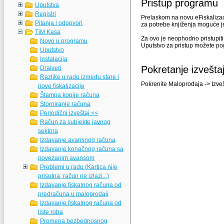
Pristup programu
Uputstva
Registri
Prelaskom na novu eFiskalizaci
Pitanja i odgovori
za potrebe knjiženja moguće je 
TiM Kasa
Za ovo je neophodno pristupit
Novo u programu
Uputstvo za pristup možete po
Uputstvo
Instalacija
Pokretanje izvešta
Drajveri
Razlike u radu između stare i
Pokrenite Maloprodaja -> Izveš
nove fiskalizacije
Štampa kopije računa
Storniranje računa
Periodični izveštaj <<
Račun za subjekte javnog
sektora
Izdavanje avansnog računa
Izdavanje konačnog računa sa
povezanim avansom
Problemi u radu (Kartica nije
prisutna, račun ne izlazi...)
Izdavanje fiskalnog računa od
predračuna u maloprodaji
Izdavanje fiskalnog računa od
liste roba
Promena bezbednosnog