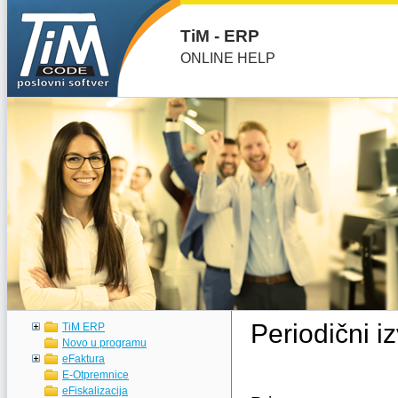
TiM - ERP
ONLINE HELP
Periodični i
TiM ERP
Novo u programu
eFaktura
E-Otpremnice
eFiskalizacija