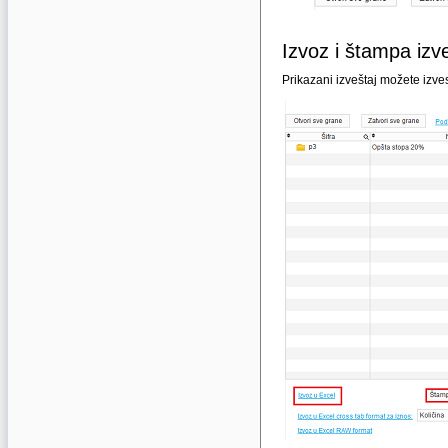
Izvoz i štampa izv
Prikazani izveštaj možete izves