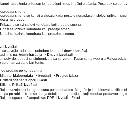
tampi razduženja prikazan je naplaćeni iznos i načini plaćanja. Postupak se pona
mopredaja smene
opredaja smene se koristi u slučaju kada postoje nenaplaćeni stolovi prilikom sm
bara na drugog:
Prikazuju se svi stolovi konobara koji predaje smenu.
Unosi se lozinka konobara koji predaje smenu.
Unosi se lozinka konobara koji preuzima smenu.
ni izveštaj
i se završio radni dan, potrebno je uraditi dnevni izveštaj.
asi idite na:
Administracija -> Dnevni izveštaji
n potvrde, podaci se sinhronizuju sa serverom. Pazar se na web-u u
Maloprodaja -
e spreman za dalje knjiženje.
led prodaje po konobarima
Idite na:
Maloprodaja -> Izveštaji -> Pregled izlaza
U filteru odaberite opciju
Kasir
.
Kliknite
Prikaži izveštaj
.
štaj prikazuje prodaju grupisanu po konobarima. Moguće je kombinovati različite n
ru, pa po robi — čime se dobija detaljan pregled šta je koji konobar prodavao kog 
štaj je moguće odštampati kao PDF ili izvesti u Excel.