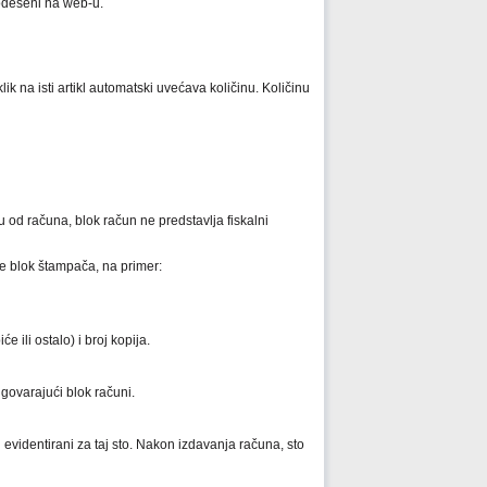
podešeni na web-u.
ik na isti artikl automatski uvećava količinu. Količinu
u od računa, blok račun ne predstavlja fiskalni
še blok štampača, na primer:
ili ostalo) i broj kopija.
govarajući blok računi.
 evidentirani za taj sto. Nakon izdavanja računa, sto