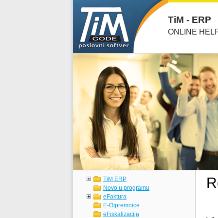
TiM - ERP
ONLINE HEL
R
TiM ERP
Novo u programu
eFaktura
E-Otpremnice
eFiskalizacija