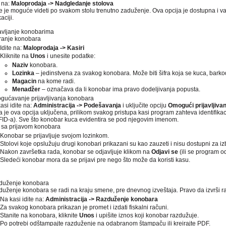
e na:
Maloprodaja -> Nadgledanje stolova
 je moguće videti po svakom stolu trenutno zaduženje. Ova opcija je dostupna i v
aciji.
vljanje konobarima
ranje konobara
Idite na:
Maloprodaja -> Kasiri
Kliknite na
Unos
i unesite podatke:
Naziv
konobara.
Lozinka
– jedinstvena za svakog konobara. Može biti šifra koja se kuca, barkod 
Magacin
na kome radi.
Menadžer
– označava da li konobar ima pravo dodeljivanja popusta.
ućavanje prijavljivanja konobara
asi idite na:
Administracija -> Podešavanja
i uključite opciju
Omogući prijavljiva
 je ova opcija uključena, prilikom svakog pristupa kasi program zahteva identifik
RFID-a). Sve što konobar kuca evidentira se pod njegovim imenom.
sa prijavom konobara
Konobar se prijavljuje svojom lozinkom.
Stolovi koje opslužuju drugi konobari prikazani su kao zauzeti i nisu dostupni za iz
Nakon završetka rada, konobar se odjavljuje klikom na
Odjavi se
(ili se program o
Sledeći konobar mora da se prijavi pre nego što može da koristi kasu.
duženje konobara
uženje konobara se radi na kraju smene, pre dnevnog izveštaja. Pravo da izvrši
Na kasi idite na:
Administracija -> Razduženje konobara
Za svakog konobara prikazan je promet i izdati fiskalni računi.
Stanite na konobara, kliknite
Unos
i upišite iznos koji konobar razdužuje.
Po potrebi odštampajte razduženje na odabranom štampaču ili kreirajte PDF.