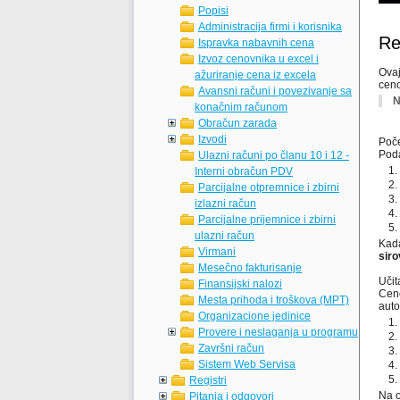
Popisi
Administracija firmi i korisnika
Res
Ispravka nabavnih cena
Izvoz cenovnika u excel i
Ovaj
ažuriranje cena iz excela
ceno
Avansni računi i povezivanje sa
N
konačnim računom
Obračun zarada
Izvodi
Poč
Poda
Ulazni računi po članu 10 i 12 -
Interni obračun PDV
Parcijalne otpremnice i zbirni
izlazni račun
Parcijalne prijemnice i zbirni
ulazni račun
Kada
Virmani
siro
Mesečno fakturisanje
Učit
Finansijski nalozi
Ceno
Mesta prihoda i troškova (MPT)
auto
Organizacione jedinice
Provere i neslaganja u programu
Završni račun
Sistem Web Servisa
Registri
Na o
Pitanja i odgovori