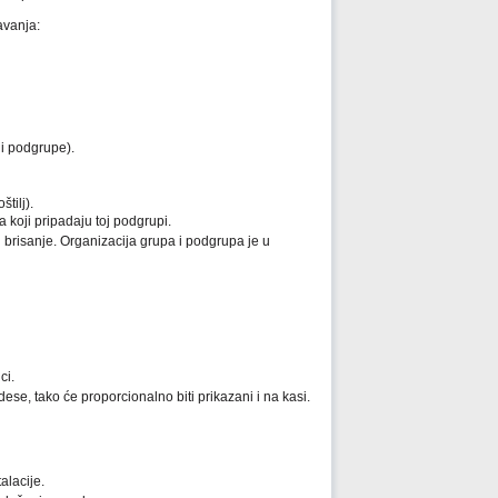
avanja:
 i podgrupe).
tilj).
ba koji pripadaju toj podgrupi.
 brisanje. Organizacija grupa i podgrupa je u
ci.
e, tako će proporcionalno biti prikazani i na kasi.
alacije.