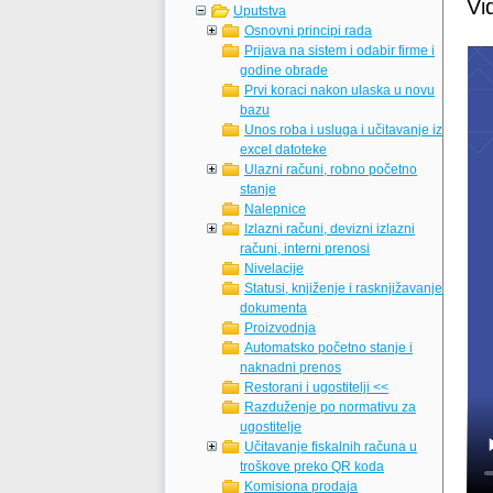
Vi
Uputstva
Osnovni principi rada
Prijava na sistem i odabir firme i
godine obrade
Prvi koraci nakon ulaska u novu
bazu
Unos roba i usluga i učitavanje iz
excel datoteke
Ulazni računi, robno početno
stanje
Nalepnice
Izlazni računi, devizni izlazni
računi, interni prenosi
Nivelacije
Statusi, knjiženje i rasknjižavanje
dokumenta
Proizvodnja
Automatsko početno stanje i
naknadni prenos
Restorani i ugostitelji <<
Razduženje po normativu za
ugostitelje
Učitavanje fiskalnih računa u
troškove preko QR koda
Komisiona prodaja