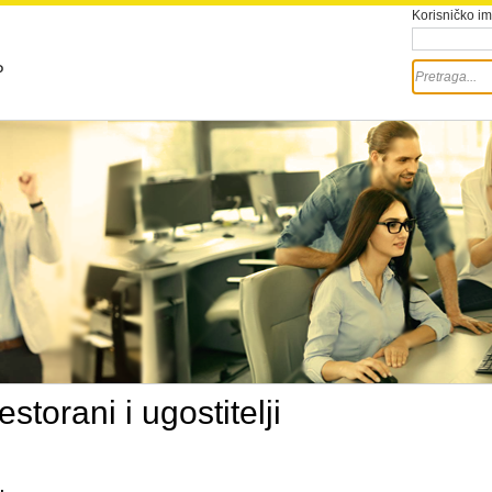
Korisničko i
P
estorani i ugostitelji