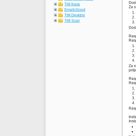
Doda
TiM Kasa
Za s
EmailUIzvod
TiM Desktop
TiM Scan
Doda
Rasp
Rasp
Za s
potp
Rasp
Rasp
Rasp
Inst
Inst