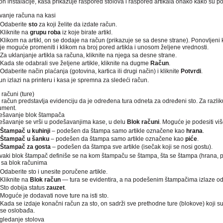
n instalacije, kasa prikazuje raspored stolova i raspored artikala onako kako su 
vanje računa na kasi
Odaberite
sto
za koji želite da izdate račun.
Kliknite na
grupu roba
iz koje birate artikl.
Klikom na artikl, on se dodaje na račun (prikazuje se sa desne strane). Ponovljeni kl
je moguće promeniti i klikom na broj pored artikla i unosom željene vrednosti.
Za uklanjanje artikla sa računa, kliknite na njega sa desne strane.
Kada ste odabrali sve željene artikle, kliknite na dugme
Račun
.
Odaberite način plaćanja (gotovina, kartica ili drugi način) i kliknite
Potvrdi
.
n izlazi na printeru i kasa je spremna za sledeći račun.
 računi (ture)
 račun predstavlja evidenciju da je određena tura odneta za određeni sto. Za razlik
ument.
ešavanje blok štampača
šavanje se vrši u podešavanjima kase, u delu
Blok računi
. Moguće je podesiti vi
Štampač u kuhinji
– podešen da štampa samo artikle označene kao
hrana
.
Štampač u šanku
– podešen da štampa samo artikle označene kao
piće
.
Štampač za gosta
– podešen da štampa sve artikle (isečak koji se nosi gostu).
vaki blok štampač definiše se na kom štampaču se štampa, šta se štampa (hrana, piće 
sa blok računima
Odaberite sto i unesite poručene artikle.
Kliknite na
Blok račun
— tura se evidentira, a na podešenim štampačima izlaze od
Sto dobija status
zauzet
.
Moguće je dodavati nove ture na isti sto.
Kada se izdaje konačni račun za sto, on sadrži sve prethodne ture (blokove) koji su
se oslobađa.
ledanje stolova