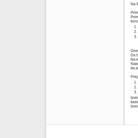
Na š
Pri
Prim
kono
Dnev
Da b
Na k
Nako
da j
Preg
Izve
kasi
Izve