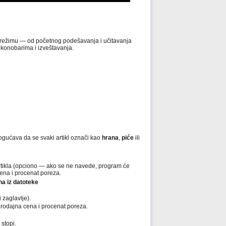
m režimu — od početnog podešavanja i učitavanja
a konobarima i izveštavanja.
mogućava da se svaki artikl označi kao
hrana
,
piće
ili
 artikla (opciono — ako se ne navede, program će
cena i procenat poreza.
na iz datoteke
 zaglavlje).
 prodajna cena i procenat poreza.
stopi.