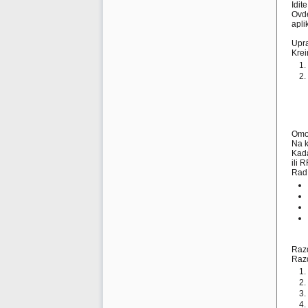
Idit
Ovde
aplik
Upra
Krei
Omog
Na k
Kada
ili 
Rad 
Raz
Razd