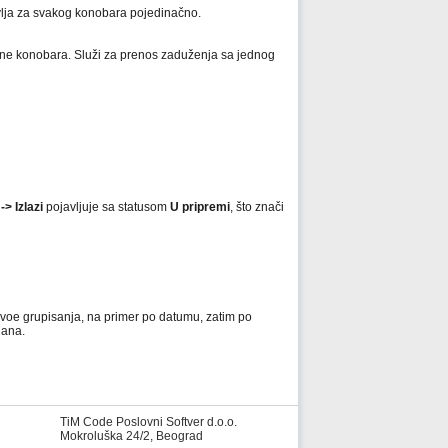
vlja za svakog konobara pojedinačno.
ene konobara. Služi za prenos zaduženja sa jednog
> Izlazi
pojavljuje sa statusom
U pripremi
, što znači
ivoe grupisanja, na primer po datumu, zatim po
dana.
TiM Code Poslovni Softver d.o.o.
Mokroluška 24/2, Beograd