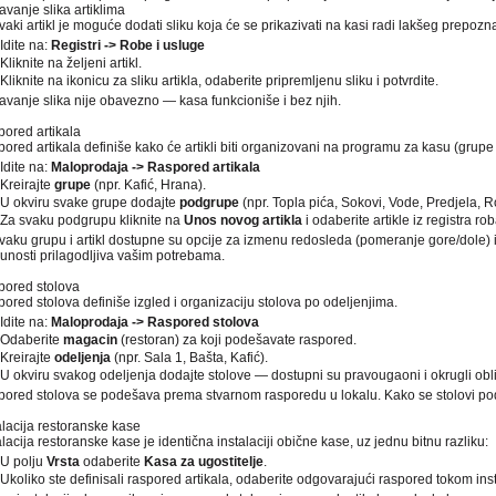
vanje slika artiklima
vaki artikl je moguće dodati sliku koja će se prikazivati na kasi radi lakšeg prepozn
Idite na:
Registri -> Robe i usluge
Kliknite na željeni artikl.
Kliknite na ikonicu za sliku artikla, odaberite pripremljenu sliku i potvrdite.
vanje slika nije obavezno — kasa funkcioniše i bez njih.
ored artikala
ored artikala definiše kako će artikli biti organizovani na programu za kasu (grupe
Idite na:
Maloprodaja -> Raspored artikala
Kreirajte
grupe
(npr. Kafić, Hrana).
U okviru svake grupe dodajte
podgrupe
(npr. Topla pića, Sokovi, Vode, Predjela, Roš
Za svaku podgrupu kliknite na
Unos novog artikla
i odaberite artikle iz registra ro
vaku grupu i artikl dostupne su opcije za izmenu redosleda (pomeranje gore/dole) i
unosti prilagodljiva vašim potrebama.
ored stolova
ored stolova definiše izgled i organizaciju stolova po odeljenjima.
Idite na:
Maloprodaja -> Raspored stolova
Odaberite
magacin
(restoran) za koji podešavate raspored.
Kreirajte
odeljenja
(npr. Sala 1, Bašta, Kafić).
U okviru svakog odeljenja dodajte stolove — dostupni su pravougaoni i okrugli obli
ored stolova se podešava prema stvarnom rasporedu u lokalu. Kako se stolovi podes
alacija restoranske kase
alacija restoranske kase je identična instalaciji obične kase, uz jednu bitnu razliku:
U polju
Vrsta
odaberite
Kasa za ugostitelje
.
Ukoliko ste definisali raspored artikala, odaberite odgovarajući raspored tokom inst