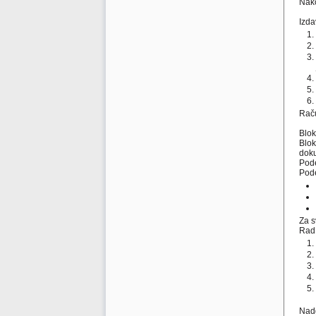
Nako
Izda
Raču
Blok
Blok
dok
Pod
Pode
Za s
Rad 
Nadg