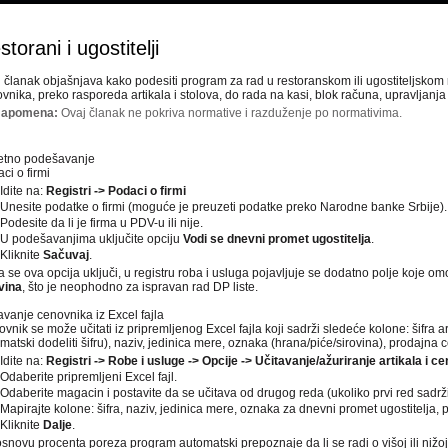
torani i ugostitelji
 članak objašnjava kako podesiti program za rad u restoranskom ili ugostiteljsko
vnika, preko rasporeda artikala i stolova, do rada na kasi, blok računa, upravljanj
apomena:
Ovaj članak ne pokriva normative i razduženje po normativima.
etno podešavanje
ci o firmi
Idite na:
Registri -> Podaci o firmi
Unesite podatke o firmi (moguće je preuzeti podatke preko Narodne banke Srbije).
Podesite da li je firma u PDV-u ili nije.
U podešavanjima uključite opciju
Vodi se dnevni promet ugostitelja
.
Kliknite
Sačuvaj
.
 se ova opcija uključi, u registru roba i usluga pojavljuje se dodatno polje koje o
vina
, što je neophodno za ispravan rad DP liste.
avanje cenovnika iz Excel fajla
vnik se može učitati iz pripremljenog Excel fajla koji sadrži sledeće kolone: šifra
matski dodeliti šifru), naziv, jedinica mere, oznaka (hrana/piće/sirovina), prodajna 
Idite na:
Registri -> Robe i usluge -> Opcije -> Učitavanje/ažuriranje artikala i ce
Odaberite pripremljeni Excel fajl.
Odaberite magacin i postavite da se učitava od drugog reda (ukoliko prvi red sadrži
Mapirajte kolone: šifra, naziv, jedinica mere, oznaka za dnevni promet ugostitelja,
Kliknite
Dalje
.
snovu procenta poreza program automatski prepoznaje da li se radi o višoj ili nižoj 