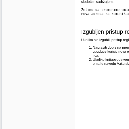
sledećim sadržajem:
-----------------------
Želimo da promenimo ema
nova adresa za komunika
-----------------------
Izgubljen pristup r
Ukoliko ste izgubili pristup r
Napraviti dopis na memo
ubuduće korisiti nova e
lica.
Ukoliko knjigovodstven
emailu navedu Vašu sta