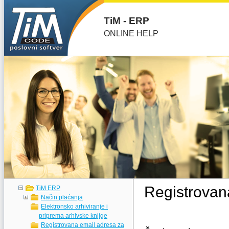
TiM - ERP
ONLINE HELP
Registrovan
TiM ERP
Način plaćanja
Elektronsko arhiviranje i
priprema arhivske knjige
Registrovana email adresa za