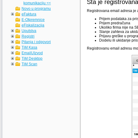
Šta je registrovan
komunikaciju <<
Novo u programu
Registrovana email adresa je 
eFaktura
Prijem podataka za pris
E-Otpremnice
Prijem predračuna
eFiskalizacija
Ukoliko firma nije na S
Uputstva
Slanje zahteva za ukida
Prijavu greške u prog
Registri
Dodelu ili ukidanje pri
Pitanja i odgovori
TiM Kasa
Registrovanu email adresu mož
EmailUIzvod
TiM Desktop
TiM Scan