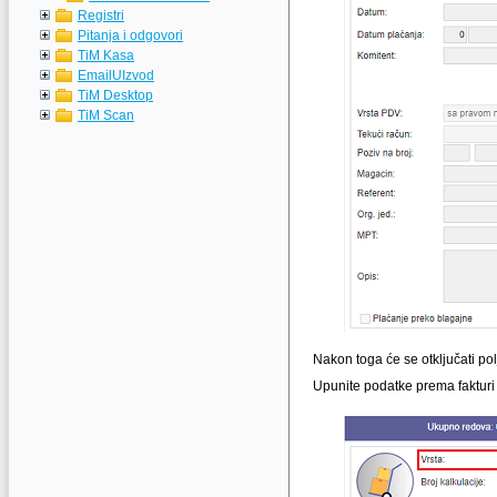
Registri
Pitanja i odgovori
TiM Kasa
EmailUIzvod
TiM Desktop
TiM Scan
Nakon toga će se otključati pol
Upunite podatke prema fakturi k