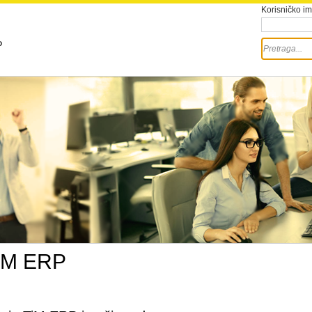
Korisničko i
P
iM ERP