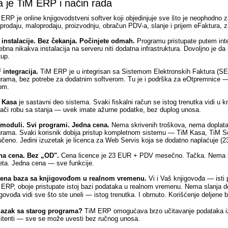
a je TiM ERP i način rada
ERP je online knjigovodstveni softver koji objedinjuje sve što je neophodno z
prodaju, maloprodaju, proizvodnju, obračun PDV-a, slanje i prijem eFaktura, 
 instalacije. Bez čekanja. Počinjete odmah.
Programu pristupate putem inte
ebna nikakva instalacija na serveru niti dodatna infrastruktura. Dovoljno je d
tup.
 integracija.
TiM ERP je u integrisan sa Sistemom Elektronskih Faktura (SEF)
rama, bez potrebe za dodatnim softverom. Tu je i podrška za eOtpremnice — k
om.
 Kasa
je sastavni deo sistema. Svaki fiskalni račun se istog trenutka vidi u
lači robu sa stanja — uvek imate ažurne podatke, bez duplog unosa.
 moduli. Svi programi. Jedna cena.
Nema skrivenih troškova, nema doplat
grama. Svaki korisnik dobija pristup kompletnom sistemu — TiM Kasa, TiM 
jučeno. Jedini izuzetak je licenca za Web Servis koja se dodatno naplaćuje
na cena. Bez „OD".
Cena licence je 23 EUR + PDV mesečno. Tačka. Nema kalk
eta. Jedna cena — sve funkcije.
jena baza sa knjigovođom u realnom vremenu.
Vi i Vaš knjigovođa — isti p
 ERP, oboje pristupate istoj bazi podataka u realnom vremenu. Nema slanja 
govođa vidi sve što ste uneli — istog trenutka. I obrnuto. Korišćenje deljene
lazak sa starog programa?
TiM ERP omogućava brzo učitavanje podataka iz Ex
itenti — sve se može uvesti bez ručnog unosa.