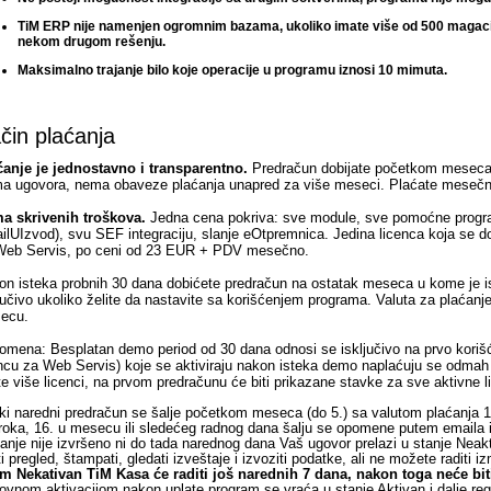
TiM ERP nije namenjen ogromnim bazama, ukoliko imate više od 500 magacina
nekom drugom rešenju.
Maksimalno trajanje bilo koje operacije u programu iznosi 10 mimuta.
čin plaćanja
ćanje je jednostavno i transparentno.
Predračun dobijate početkom meseca 
a ugovora, nema obaveze plaćanja unapred za više meseci. Plaćate mesečn
a skrivenih troškova.
Jedna cena pokriva: sve module, sve pomoćne progr
lUIzvod), svu SEF integraciju, slanje eOtpremnica. Jedina licenca koja se d
Web Servis, po ceni od 23 EUR + PDV mesečno.
on isteka probnih 30 dana dobićete predračun na ostatak meseca u kome je is
jučivo ukoliko želite da nastavite sa korišćenjem programa. Valuta za plaćanje
ecu.
omena: Besplatan demo period od 30 dana odnosi se isključivo na prvo korišć
ncu za Web Servis) koje se aktiviraju nakon isteka demo naplaćuju se odmah 
e više licenci, na prvom predračunu će biti prikazane stavke za sve aktivne l
i naredni predračun se šalje početkom meseca (do 5.) sa valutom plaćanja 1
roka, 16. u mesecu ili sledećeg radnog dana šalju se opomene putem emaila i
anje nije izvršeno ni do tada narednog dana Vaš ugovor prelazi u stanje Nea
ti pregled, štampati, gledati izveštaje i izvoziti podatke, ali ne možete raditi 
im Nekativan TiM Kasa će raditi još narednih 7 dana, nakon toga neće bi
vnom aktivacijom nakon uplate program se vraća u stanje Aktivan i dalje reg