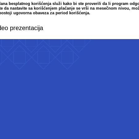
dana besplatnog korišćenja služi kako bi ste proverili da li program o
ite da nastavite sa korišćenjem plaćanje se vrši na mesečnom nivou, može
postoji ugovorna obaveza za period korišćenja.
deo prezentacija