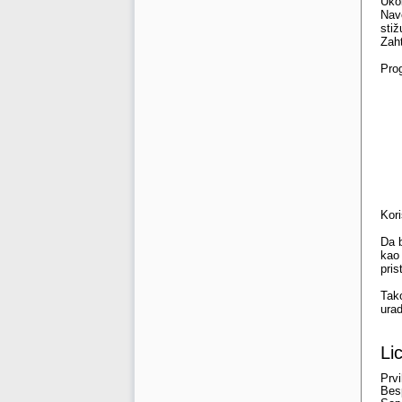
Uko
Nav
stiž
Zaht
Pro
Kori
Da b
kao 
pris
Tako
urad
Li
Prvi
Besp