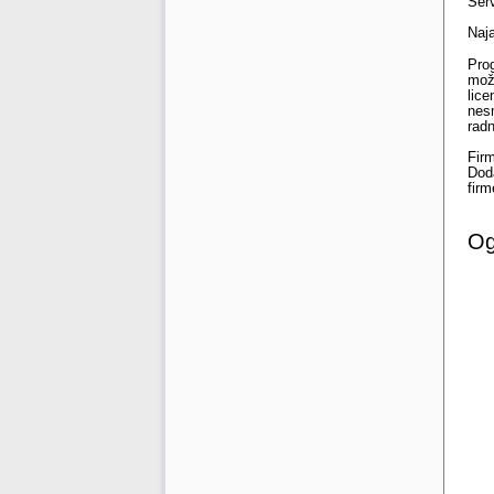
Serv
Naj
Prog
može
lic
nesm
radn
Fir
Dod
fir
Og