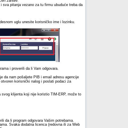
ćen zahtev.
i sva pitanja vezano za tu firmu ubuduće treba da
desnom uglu unesite korisničko ime i lozinku.
rama i proverili da li Vam odgovara.
je da nam pošaljete PIB i email adresu agencije
otvoren korisnički nalog i poslati podaci za
svog klijenta koji nije koristio TIM-ERP, može to
erili da li program odgovara Vašim potrebama.
grama. Svaka dodatna licenca (redovna ili za Web