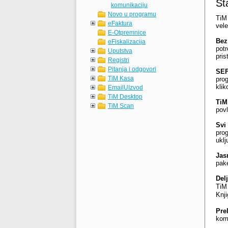
Št
komunikaciju
Novo u programu
TiM 
eFaktura
vele
E-Otpremnice
Bez
eFiskalizacija
potr
Uputstva
pris
Registri
Pitanja i odgovori
SEF
TiM Kasa
prog
klik
EmailUIzvod
TiM Desktop
TiM
TiM Scan
pov
Svi
pro
ukl
Jas
pak
Del
TiM
Knji
Pre
kom