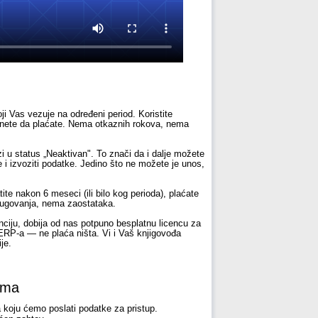
i Vas vezuje na određeni period. Koristite
anete da plaćate. Nema otkaznih rokova, nema
 u status „Neaktivan". To znači da i dalje možete
e i izvoziti podatke. Jedino što ne možete je unos,
ite nakon 6 meseci (ili bilo kog perioda), plaćate
dugovanja, nema zaostataka.
ciju, dobija od nas potpuno besplatnu licencu za
 ERP-a — ne plaća ništa. Vi i Vaš knjigovođa
je.
ama
a koju ćemo poslati podatke za pristup.