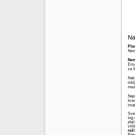
Na
Pla
Nem
Nem
Emai
za 
Nak
iskl
mes
Nap
lice
imat
Svak
tog 
plać
vrši
rež
Pono