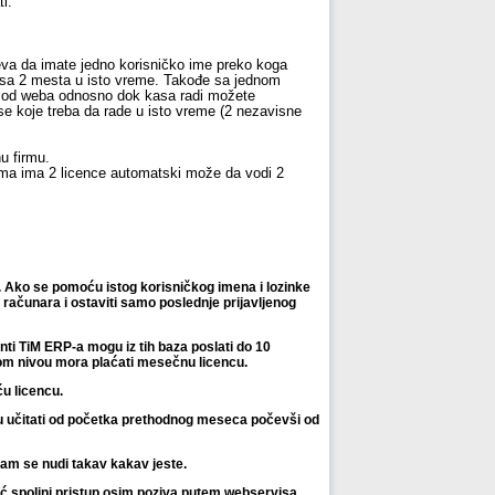
i.
eva da imate jedno korisničko ime preko koga
ti sa 2 mesta u isto vreme. Takođe sa jednom
no od weba odnosno dok kasa radi možete
se koje treba da rade u isto vreme (2 nezavisne
u firmu.
ma ima 2 licence automatski može da vodi 2
 Ako se pomoću istog korisničkog imena i lozinke
 računara i ostaviti samo poslednje prijavljenog
enti TiM ERP-a mogu iz tih baza poslati do 10
om nivou mora plaćati mesečnu licencu.
u licencu.
u učitati od početka prethodnog meseca počevši od
am se nudi takav kakav jeste.
ć spoljni pristup osim poziva putem webservisa.