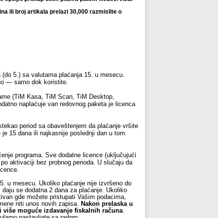
 ili broj
artikala prelazi 30,000 razmislite o
(do 5.) sa valutama plaćanja 15. u mesecu.
o — samo dok koristite.
ame (TiM Kasa, TiM Scan, TiM Desktop,
odatno naplaćuje van redovnog paketa je licenca
tekao period sa obaveštenjem da plaćanje vršite
 je 15 dana ili najkasnije poslednji dan u tom
enje programa. Sve dodatne licence (uključujući
po aktivaciji bez probnog perioda. U slučaju da
icence.
5. u mesecu. Ukoliko plaćanje nije izvršeno do
 daju se dodatna 2 dana za plaćanje. Ukoliko
ktivan gde možete pristupati Vašim podacima,
izmene niti unos novih zapisa.
Nakon prelaska u
ti više moguće izdavanje fiskalnih računa
.
ularno nastavljate sa radom.