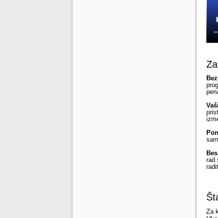
Za
Bez
pro
pena
Vaš
pris
izme
Pon
sam
Bes
rad 
rad
Št
Za k