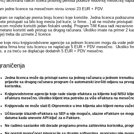
is) aktivirana nakon isteka probnog perioda podleže redovnoj mesečnoj naplat
am jedne licence na mesečnom nivou iznosi 23 EUR + PDV.
ram se naplaćuje prema broju licenci koje koristite. Jedna licenca podrazum
te pristupati sa bilo kog mesta (od kuće, iz firme...) ali ne možete pristupa
encom možete koristiti jedan fiskalni uređaj. Program TiM Kasa radi nezavis
etano koristiti web pristup sa drugog računara. Ukoliko imate na primer 2 ka
je) treba da uzmete 2 licence.
me koje nisu knjigovodstvene agencije sa jednom licencom mogu da vode jedn
atna firma kroz istu licencu se naplaćuje 5 EUR + PDV mesečno. Ukoliko fir
me, a za treću se doplaćuje dodatnih 5 EUR + PDV mesečno.
raničenja
Jedna licenca može da pristupi samo sa jednog računara u jednom trenutku.
prijavite sa drugog računara program će automatski izvršiti odjavu sa prvog
korisnika.
Knjigovodstvene agencije koje rade slanje efaktura za klijente koji NISU klij
eFaktura mesečno. Ukoliko klijent ima potrebu za više eFaktura na mesečn
Knjigovođa ne može slati E-Otpremnice u ime klijenta ako klijent nema važeć
Učitavanje izlaznih eFaktura sa SEF-a nije moguće, ulazne eFakture se mog
datuma kada unesete API ključ za e-Fakture.
Ne radimo sastanke niti dorade programu prema zahtevima korisnika, progr
Ne postoji mogućnost integracije sa drugim softverima, programu nije mogu