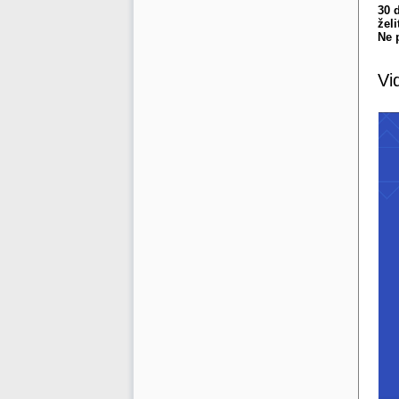
30 
žel
Ne 
Vi