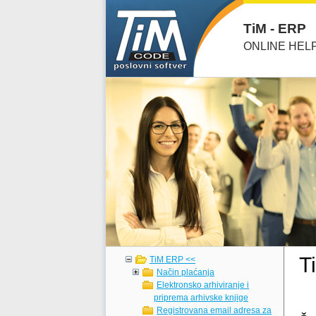
TiM - ERP
ONLINE HEL
T
TiM ERP <<
Način plaćanja
Elektronsko arhiviranje i
priprema arhivske knjige
Registrovana email adresa za