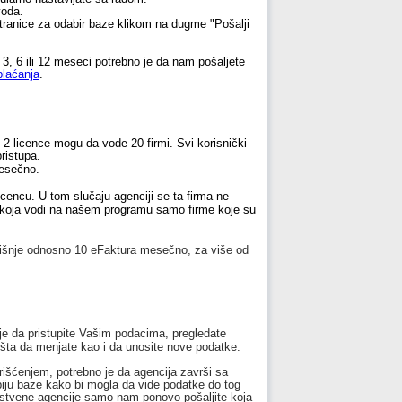
voda.
stranice za odabir baze klikom na dugme "Pošalji
, 6 ili 12 meseci potrebno je da nam pošaljete
plaćanja
.
2 licence mogu da vode 20 firmi. Svi korisnički
ristupa.
mesečno.
cencu. U tom slučaju agenciji se ta firma ne
ja koja vodi na našem programu samo firme koje su
odišnje odnosno 10 eFaktura mesečno, za više od
je da pristupite Vašim podacima, pregledate
išta da menjate kao i da unosite nove podatke.
rišćenjem, potrebno je da agencija završi sa
iju baze kako bi mogla da vide podatke do tog
vodstvene agencije samo nam ponovo pošaljite koja