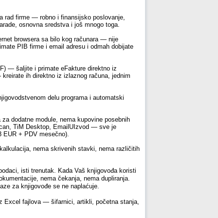
a rad firme — robno i finansijsko poslovanje,
zarade, osnovna sredstva i još mnogo toga.
rnet browsera sa bilo kog računara — nije
a imate PIB firme i email adresu i odmah dobijate
 — šaljite i primate eFakture direktno iz
reirate ih direktno iz izlaznog računa, jednim
 knjigovodstvenom delu programa i automatski
a za dodatne module, nema kupovine posebnih
Scan, TiM Desktop, EmailUIzvod — sve je
 (23 EUR + PDV mesečno).
ulacija, nema skrivenih stavki, nema različitih
odaci, isti trenutak. Kada Vaš knjigovođa koristi
dokumentacije, nema čekanja, nema dupliranja.
 baze za knjigovođe se ne naplaćuje.
cel fajlova — šifarnici, artikli, početna stanja,