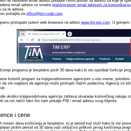
liko ne navedete email adresu podatke ćemo poslati na adresu sa koje je upu
edena email adresa se smatra
registrovanom email adresom za komunikaciju
u sa te adrese.
ev pošaljite na
office@tim-code.com
.
gramu pristupate putem web browsera na adresi
www.tim-erp.com
. U gornjem 
šćenje programa je besplatno prvih 30 dana kako bi ste isprobali funkcije prog
iste koristili program sa knjigovodstvenom agencijom u isto vreme, potrebno 
i da ste saglasni da agencija može pristupiti Vašim podacima. Agenciji će biti 
tup.
đe ukoliko knjigovodstvena agencija zahteva otvaranje korisničkog naloga za 
iti na isti način tako što nam pošalje PIB i email adresu svog klijenta.
cence i cene
h mesec dana korišćenja je besplatno, to je period koji služi kako bi ste prov
latan probni period od 30 dana važi isključivo prilikom prvog korišćenja pro