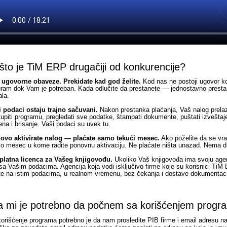
što je TiM ERP drugačiji od konkurencije?
 ugovorne obaveze. Prekidate kad god želite.
Kod nas ne postoji ugovor koj
gram dok Vam je potreban. Kada odlučite da prestanete — jednostavno prest
la.
i podaci ostaju trajno sačuvani.
Nakon prestanka plaćanja, Vaš nalog prelazi
tupiti programu, pregledati sve podatke, štampati dokumente, puštati izveštaj
na i brisanje. Vaši podaci su uvek tu.
ovo aktivirate nalog — plaćate samo tekući mesec.
Ako poželite da se vrat
o mesec u kome radite ponovnu aktivaciju. Ne plaćate ništa unazad. Nema 
platna licenca za Vašeg knjigovođu.
Ukoliko Vaš knjigovođa ima svoju agen
sa Vašim podacima. Agencija koja vodi isključivo firme koje su korisnici TiM
ite na istim podacima, u realnom vremenu, bez čekanja i dostave dokumentaci
a mi je potrebno da počnem sa korišćenjem progr
orišćenje programa potrebno je da nam prosledite PIB firme i email adresu n