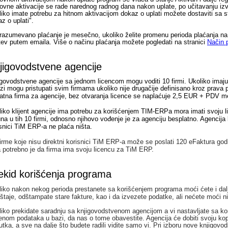
vne aktivacije se rade narednog radnog dana nakon uplate, po učitavanju iz
iko imate potrebu za hitnom aktivacijom dokaz o uplati možete dostaviti sa 
z o uplati".
azumevano plaćanje je mesečno, ukoliko želite promenu perioda plaćanja na 3
ev putem emaila. Više o načinu plaćanja možete pogledati na stranici
Način 
jigovodstvene agencije
govodstvene agencije sa jednom licencom mogu voditi 10 firmi. Ukoliko imaju 
zi mogu pristupati svim firmama ukoliko nije drugačije definisano kroz prava p
atna firma za agencije, bez otvaranja licence se naplaćuje 2,5 EUR + PDV 
iko klijent agencije ima potrebu za korišćenjem TIM-ERPa mora imati svoju li
na u tih 10 firmi, odnosno njihovo vođenje je za agenciju besplatno. Agenci
snici TiM ERP-a ne plaća ništa.
irme koje nisu direktni korisnici TiM ERP-a može se poslati 120 eFaktura g
 potrebno je da firma ima svoju licencu za TiM ERP.
ekid korišćenja programa
iko nakon nekog perioda prestanete sa korišćenjem programa moći ćete i dal
štaje, odštampate stare fakture, kao i da izvezete podatke, ali nećete moći n
iko prekidate saradnju sa knjigovodstvenom agencijom a vi nastavljate sa ko
nom podataka u bazi, da nas o tome obavestite. Agencija će dobiti svoju kop
utka, a sve na dalje što budete radili vidite samo vi. Pri izboru nove knjigo