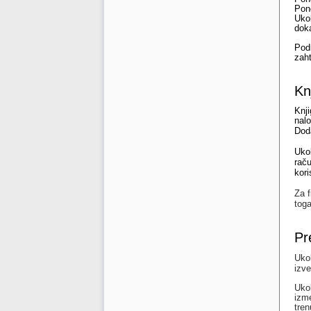
Pono
Ukol
doka
Podr
zaht
Kn
Knji
nalo
Dod
Ukol
raču
kori
Za f
toga
Pr
Ukol
izve
Ukol
izme
tren