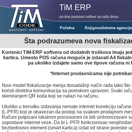
TiM ERP
on-line poslovni softver za vašu firmu
Početna
Knjigovodstvene agencije
Šta podrazumeva nova fiskalizac
Korisnici TiM-ERP softvera od dodatnih troškova imaju je
kartica. Umesto POS računa moguće je izdavati A4 fiskaln
pa ukoliko izdajete samo ove tipove računa n
*Internet prodavnicama nije potreban
Novi model fiskalizacije menja dosadašnji način rada tako što
koristi direktnа komunikacijа sa poreskom upravom. Svaki račun
skeniranjem QR koda koji se nalazi na računu.
Ukoliko u trenutku izdavanja nemate internet konekciju račune 
(L-PFR) koji je obavezan da postoji na svakom prodajnom mes
Računi potpisani lokalnim procesorom će biti sinhronizovan
uspostave internet veze. Da bi L-PFR funkcionisao neophodan je
bezbednosni element (smart karticа) izdat od strane poreske up