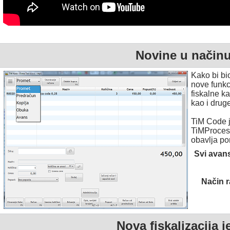
Novine u način
Kako bi bi
nove funkc
fiskalne k
kao i drug
TiM Code 
TiMProceso
obavlja po
Svi avan
Način r
Nova fiskalizacija 