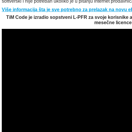
softverski i nije potreban ukoliko je u pitanju internet prodavnic
Više informacija šta je sve potrebno za prelazak na novu e
TiM Code je izradio sopstveni L-PFR za svoje korisnike 
mesečne licence