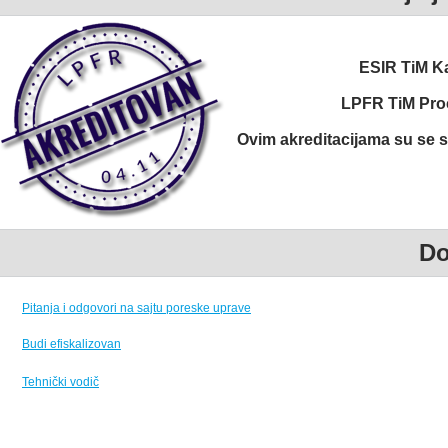
ESIR TiM Ka
LPFR TiM Proc
Ovim akreditacijama su se st
Do
Pitanja i odgovori na sajtu poreske uprave
Budi efiskalizovan
Tehnički vodič