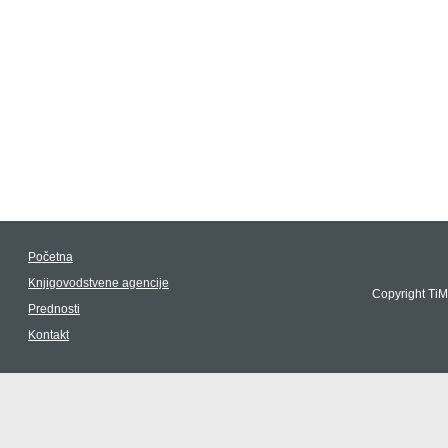
Početna
Knjigovodstvene agencije
Copyright TiM
Prednosti
Kontakt